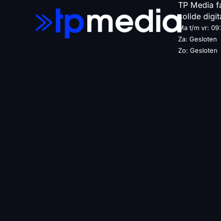
TP Media fa
solide dig
Ma t/m vr: 09
Za: Gesloten
Zo: Gesloten