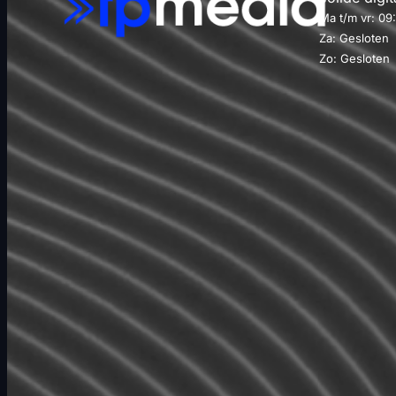
Ma t/m vr: 09
Za: Gesloten
Zo: Gesloten