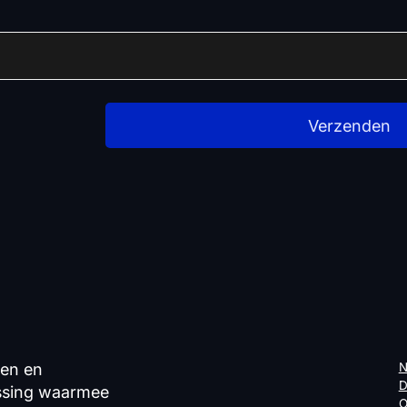
Verzenden
ven en
N
D
ossing waarmee
O