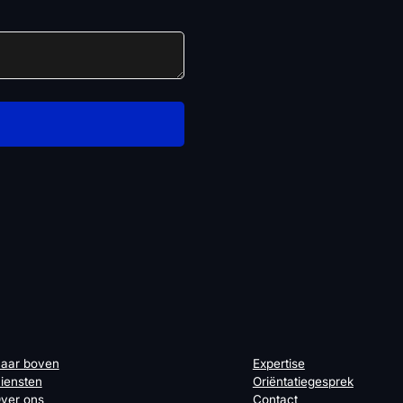
aar boven
Expertise
iensten
Oriëntatiegesprek
ver ons
Contact